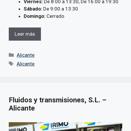
Viernes:
De 8:00 a 13:30, De 16:00 a 19:30
Sábado:
De 9:00 a 13:30
Domingo:
Cerrado
Leer más
Categorías
Alicante
Etiquetas
Alicante
Fluidos y transmisiones, S.L. –
Alicante