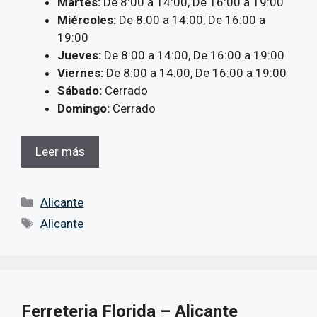
Martes:
De 8:00 a 14:00, De 16:00 a 19:00
Miércoles:
De 8:00 a 14:00, De 16:00 a
19:00
Jueves:
De 8:00 a 14:00, De 16:00 a 19:00
Viernes:
De 8:00 a 14:00, De 16:00 a 19:00
Sábado:
Cerrado
Domingo:
Cerrado
Leer más
Categorías
Alicante
Etiquetas
Alicante
Ferreteria Florida – Alicante