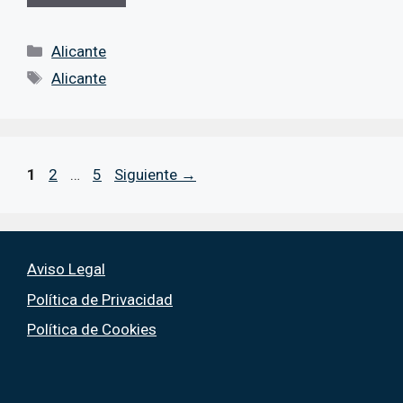
Categorías
Alicante
Etiquetas
Alicante
Página
Página
Página
1
2
…
5
Siguiente
→
Aviso Legal
Política de Privacidad
Política de Cookies