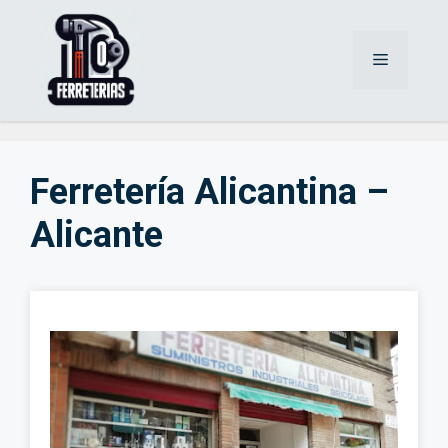
Saltar
al
Menú
contenido
Ferretería Alicantina –
Alicante