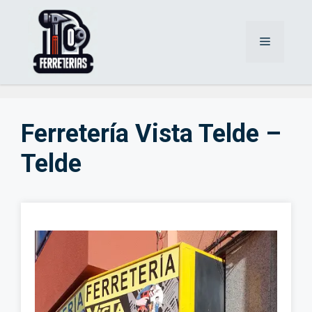
Saltar
al
Menú
contenido
Ferretería Vista Telde –
Telde