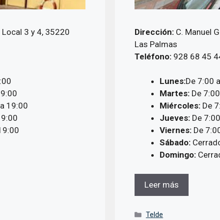
 Local 3 y 4, 35220
Dirección:
C. Manuel G
Las Palmas
Teléfono:
928 68 45 4
:00
Lunes:
De 7:00 
19:00
Martes:
De 7:00
 a 19:00
Miércoles:
De 7
19:00
Jueves:
De 7:00
19:00
Viernes:
De 7:00
Sábado:
Cerrad
Domingo:
Cerra
Leer más
Categorías
Telde