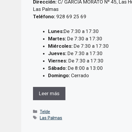
Dirección:
C/ GARCIA MORATO Nº 45, Las Hu
Las Palmas
Teléfono:
928 69 25 69
Lunes:
De 7:30 a 17:30
Martes:
De 7:30 a 17:30
Miércoles:
De 7:30 a 17:30
Jueves:
De 7:30 a 17:30
Viernes:
De 7:30 a 17:30
Sábado:
De 8:00 a 13:00
Domingo:
Cerrado
Leer más
Categorías
Telde
Etiquetas
Las Palmas