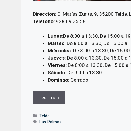
Dirección:
C. Matías Zurita, 9, 35200 Telde,
Teléfono:
928 69 35 58
Lunes:
De 8:00 a 13:30, De 15:00 a 19
Martes:
De 8:00 a 13:30, De 15:00 a 
Miércoles:
De 8:00 a 13:30, De 15:00
Jueves:
De 8:00 a 13:30, De 15:00 a 
Viernes:
De 8:00 a 13:30, De 15:00 a 
Sábado:
De 9:00 a 13:30
Domingo:
Cerrado
Leer más
Categorías
Telde
Etiquetas
Las Palmas