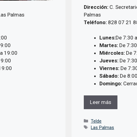
Dirección:
C. Secretar
 Las Palmas
Palmas
Teléfono:
828 07 21 8
:00
Lunes:
De 7:30 a
19:00
Martes:
De 7:30
 a 19:00
Miércoles:
De 7:
19:00
Jueves:
De 7:30
19:00
Viernes:
De 7:30
Sábado:
De 8:00
Domingo:
Cerra
Leer más
Categorías
Telde
Etiquetas
Las Palmas