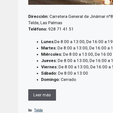
Dirección:
Carretera General de Jinámar nº8
Telde, Las Palmas
Teléfono:
928 71 41 51
Lunes:
De 8:00 a 13:00, De 16:00 a 19
Martes:
De 8:00 a 13:00, De 16:00 a 
Miércoles:
De 8:00 a 13:00, De 16:00
Jueves:
De 8:00 a 13:00, De 16:00 a 
Viernes:
De 8:00 a 13:00, De 16:00 a 
Sábado:
De 8:00 a 13:00
Domingo:
Cerrado
Leer más
Categorías
Telde