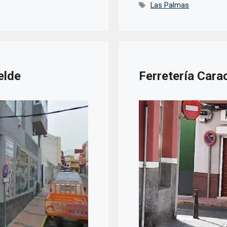
Etiquetas
Las Palmas
lde
Ferretería Cara