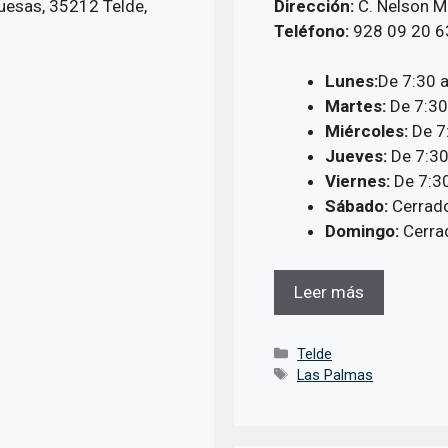
esas, 35212 Telde,
Dirección:
C. Nelson M
Teléfono:
928 09 20 6
Lunes:
De 7:30 
Martes:
De 7:30
Miércoles:
De 7
Jueves:
De 7:30
Viernes:
De 7:30
Sábado:
Cerrad
Domingo:
Cerra
Leer más
Categorías
Telde
Etiquetas
Las Palmas