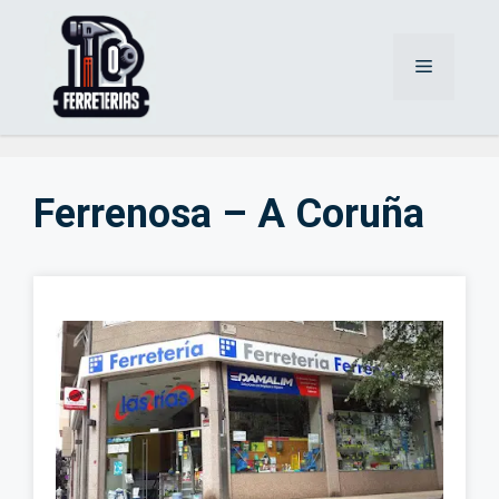
Saltar
al
Menú
contenido
Ferrenosa – A Coruña