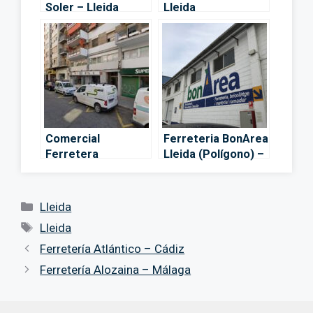
Soler – Lleida
Lleida
Comercial
Ferreteria BonArea
Ferretera
Lleida (Polígono) –
G.Orleans S.L. –
Lleida
Lleida
Categorías
Lleida
Etiquetas
Lleida
Ferretería Atlántico – Cádiz
Ferretería Alozaina – Málaga