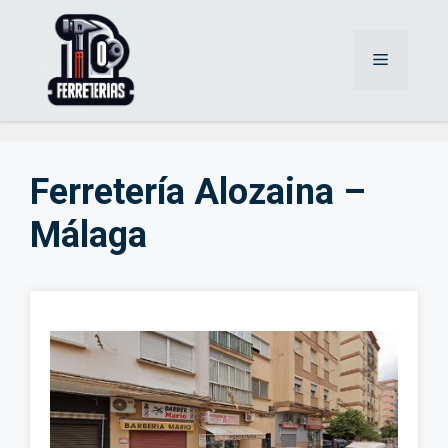
Saltar
al
Menú
contenido
Ferretería Alozaina –
Málaga