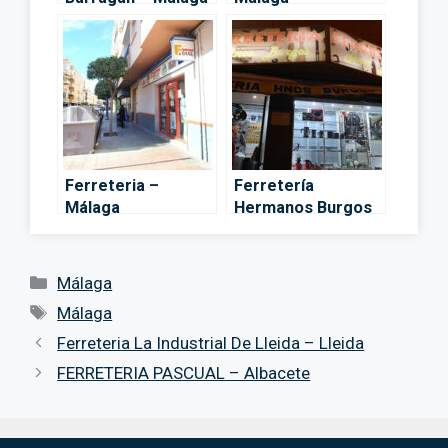
Ferreteria –
Ferretería
Málaga
Hermanos Burgos
– Málaga
Categorías
Málaga
Etiquetas
Málaga
Ferreteria La Industrial De Lleida – Lleida
FERRETERIA PASCUAL – Albacete