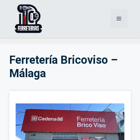
Saltar
al
Menú
contenido
Ferretería Bricoviso –
Málaga