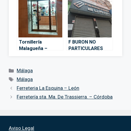
Tornillería
F BURON NO
Malagueña –
PARTICULARES
Málaga
SOLO GRANDES
CUENTAS. –
Málaga
Categorías
Málaga
Etiquetas
Málaga
Ferreteria La Esquina – León
Ferretería sta. Ma. De Trassierra. – Córdoba
Aviso Legal