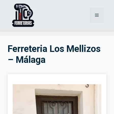
Saltar
al
Menú
contenido
Ferreteria Los Mellizos
– Málaga