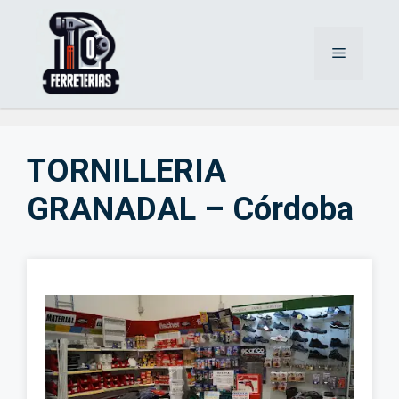
Saltar
al
Menú
contenido
TORNILLERIA
GRANADAL – Córdoba