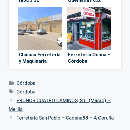
HIJOS SL –
Quemadas C.B. –
Córdoba
Córdoba
Chinasa Ferretería
Ferretería Ochoa –
y Maquinaria –
Córdoba
Córdoba
Categorías
Córdoba
Etiquetas
Córdoba
PRONOR CUATRO CAMINOS, S.L. (Macro) –
Melilla
Ferretería San Pablo – Cadena88 – A Coruña