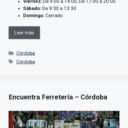
Viernes:
De 9:00 a 14:00, De 17:00 a 20:00
Sábado:
De 9:30 a 13:30
Domingo:
Cerrado
Leer más
Categorías
Córdoba
Etiquetas
Córdoba
Encuentra Ferretería – Córdoba