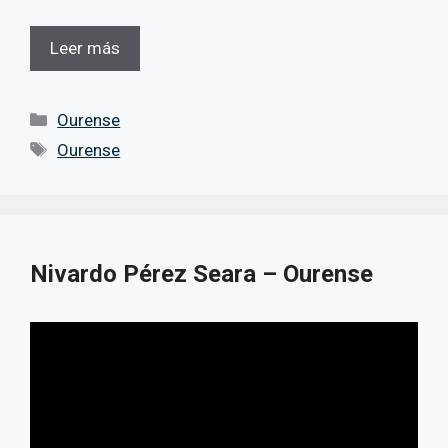
Leer más
Categorías
Ourense
Etiquetas
Ourense
Nivardo Pérez Seara – Ourense