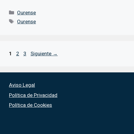
Categorías
Ourense
Etiquetas
Ourense
Página
Página
Página
1
2
3
Siguiente
→
Aviso Legal
Política de Privacidad
Política de Cookies