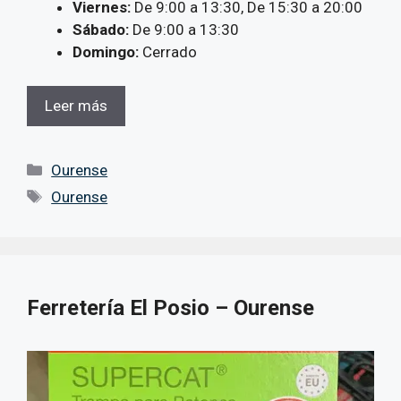
Viernes:
De 9:00 a 13:30, De 15:30 a 20:00
Sábado:
De 9:00 a 13:30
Domingo:
Cerrado
Leer más
Categorías
Ourense
Etiquetas
Ourense
Ferretería El Posio – Ourense