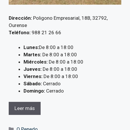
Dirección:
Poligono Empresarial, 18B, 32792,
Ourense
Teléfono:
988 21 26 66
Lunes:
De 8:00 a 18:00
Martes:
De 8:00 a 18:00
Miércoles:
De 8:00 a 18:00
Jueves:
De 8:00 a 18:00
Viernes:
De 8:00 a 18:00
Sábado:
Cerrado
Domingo:
Cerrado
Leer más
Categorías
O Penedo