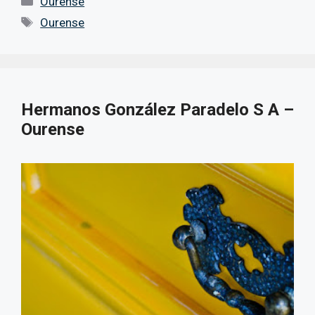
Ourense
Etiquetas
Ourense
Hermanos González Paradelo S A –
Ourense