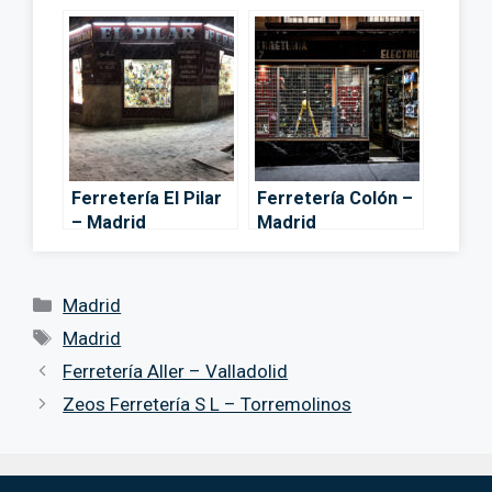
Madrid
Ferretería El Pilar
Ferretería Colón –
– Madrid
Madrid
Categorías
Madrid
Etiquetas
Madrid
Ferretería Aller – Valladolid
Zeos Ferretería S L – Torremolinos