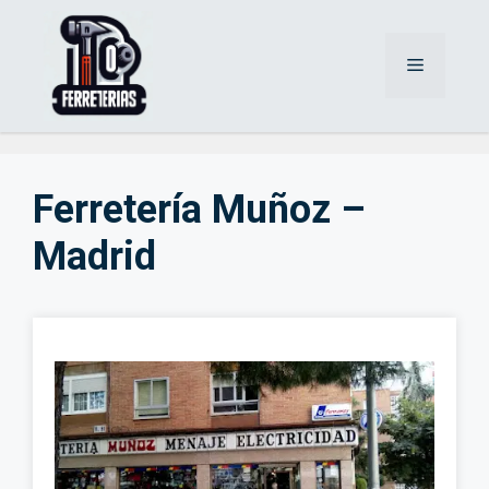
Saltar
al
Menú
contenido
Ferretería Muñoz –
Madrid