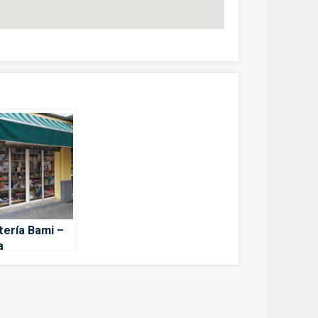
tería Bami –
a