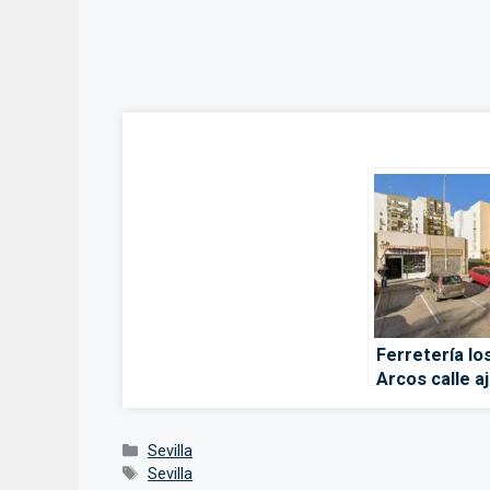
Ferretería lo
Arcos calle a
– Sevilla
Categorías
Sevilla
Etiquetas
Sevilla