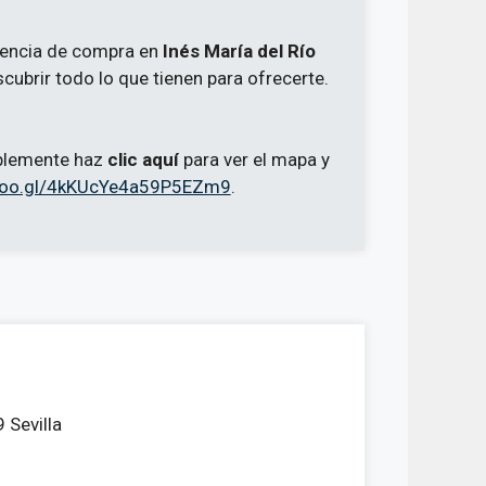
riencia de compra en
Inés María del Río
scubrir todo lo que tienen para ofrecerte.
implemente haz
clic aquí
para ver el mapa y
.goo.gl/4kKUcYe4a59P5EZm9
.
 Sevilla