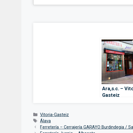
Ara,s.c. – Vit
Gasteiz
Categorías
Vitoria-Gasteiz
Etiquetas
Álava
Ferretería – Cerrajería GARAYO Burdindegia / Sa