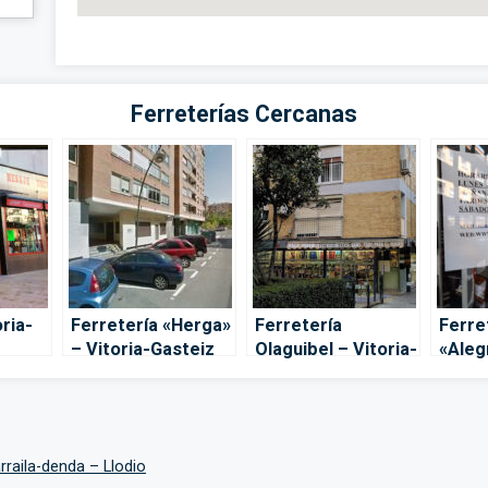
Ferreterías Cercanas
oria-
Ferretería «Herga»
Ferretería
Ferre
– Vitoria-Gasteiz
Olaguibel – Vitoria-
«Alegr
Gasteiz
Gaste
rraila-denda – Llodio