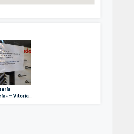
tería
ía» – Vitoria-
iz