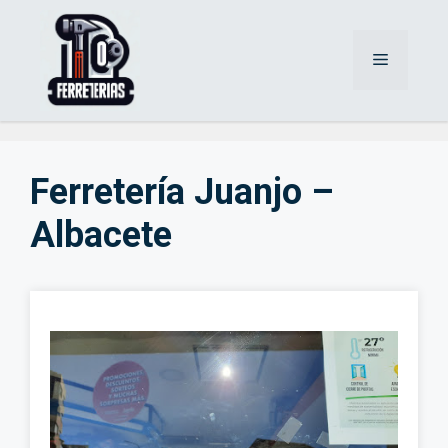
Saltar
al
Menú
contenido
Ferretería Juanjo –
Albacete