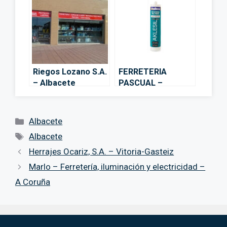
Riegos Lozano S.A.
FERRETERIA
– Albacete
PASCUAL –
Albacete
Categorías
Albacete
Etiquetas
Albacete
Herrajes Ocariz, S.A. – Vitoria-Gasteiz
Marlo – Ferretería, iluminación y electricidad –
A Coruña