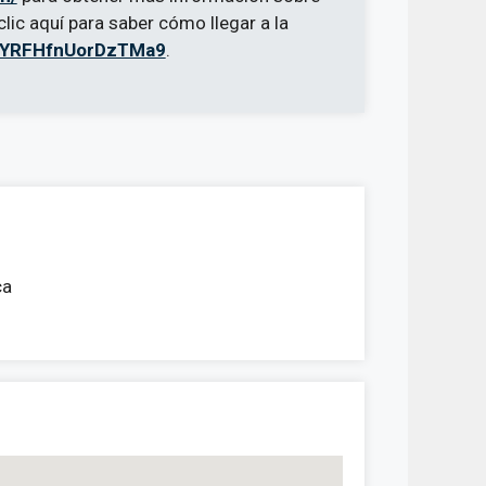
lic aquí para saber cómo llegar a la
/VfYRFHfnUorDzTMa9
.
ca