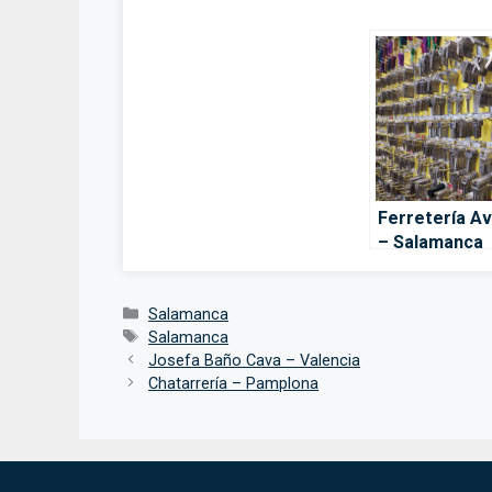
Ferretería A
– Salamanca
Categorías
Salamanca
Etiquetas
Salamanca
Josefa Baño Cava – Valencia
Chatarrería – Pamplona