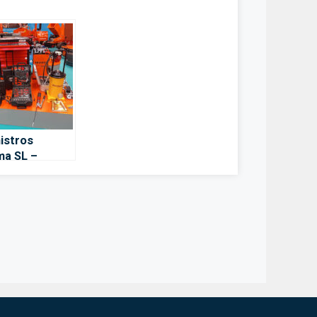
istros
a SL –
manca