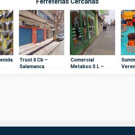
Ferreterías Cercanas
venida
Trust II Cb –
Comercial
Sumin
Salamanca
Metabos S L –
Verem
Salamanca
Sala