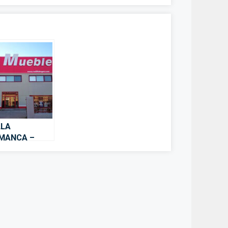
LLA
MANCA –
es y
rodomésticos
amanca