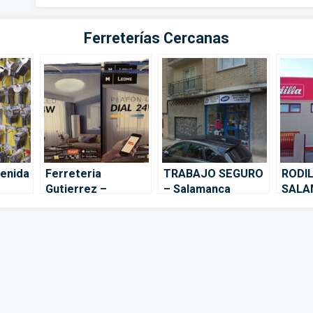
Ferreterías Cercanas
venida
Ferreteria
TRABAJO SEGURO
RODI
Gutierrez –
– Salamanca
SALA
Salamanca
Muebl
elect
– Sal