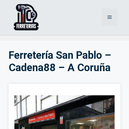
Saltar
al
Menú
contenido
Ferretería San Pablo –
Cadena88 – A Coruña