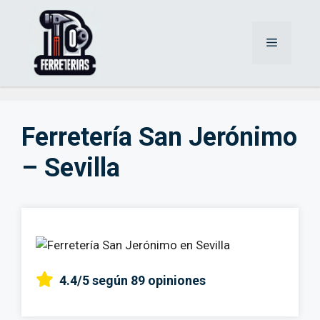
Saltar
al
Menú
contenido
Ferretería San Jerónimo
– Sevilla
4.4/5
según 89 opiniones