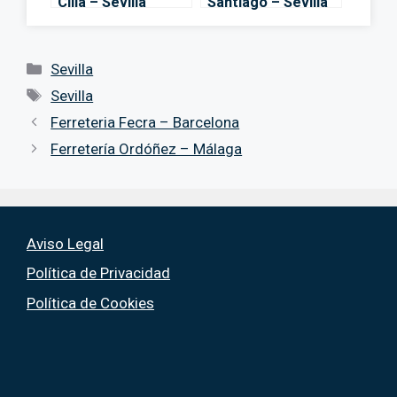
Cilla – Sevilla
Santiago – Sevilla
Categorías
Sevilla
Etiquetas
Sevilla
Ferreteria Fecra – Barcelona
Ferretería Ordóñez – Málaga
Aviso Legal
Política de Privacidad
Política de Cookies