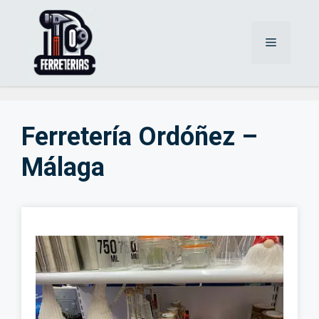
Saltar
al
Menú
contenido
Ferretería Ordóñez –
Málaga