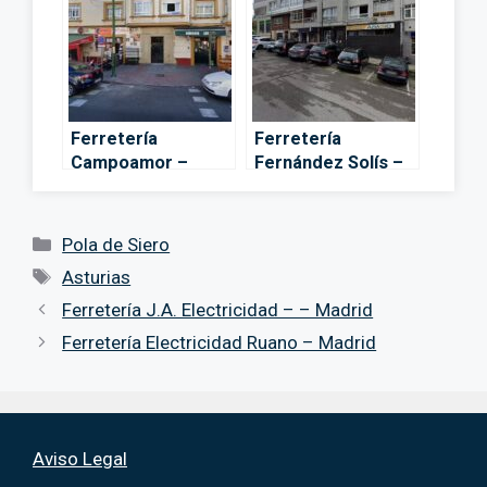
Ferretería
Ferretería
Campoamor –
Fernández Solís –
Oviedo
Piedras Blancas
Categorías
Pola de Siero
Etiquetas
Asturias
Ferretería J.A. Electricidad – – Madrid
Ferretería Electricidad Ruano – Madrid
Aviso Legal