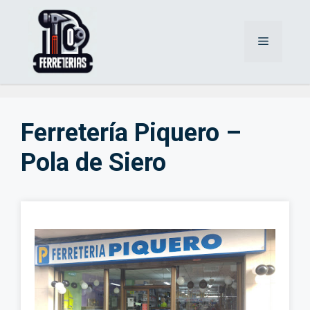
Saltar
al
Menú
contenido
Ferretería Piquero –
Pola de Siero