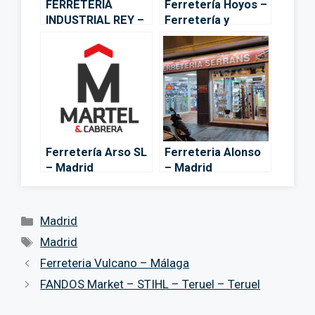
FERRETERÍA
Ferretería Hoyos –
INDUSTRIAL REY –
Ferretería y
Madrid
cerrajería en
Madrid – Madrid
Ferretería Arso SL
Ferreteria Alonso
– Madrid
– Madrid
Categorías
Madrid
Etiquetas
Madrid
Ferreteria Vulcano – Málaga
FANDOS Market – STIHL – Teruel – Teruel