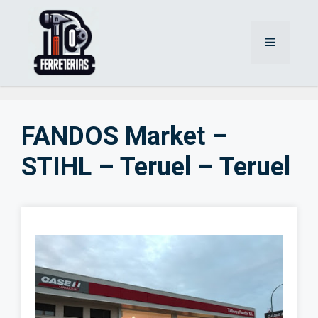
Saltar
al
Menú
contenido
FANDOS Market –
STIHL – Teruel – Teruel