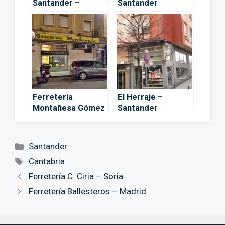
Santander –
Santander
Santander
Ferreteria
El Herraje –
Montañesa Gómez
Santander
Lavín Hermanos –
Cadena88 –
Santander
Categorías
Santander
Etiquetas
Cantabria
Ferretería C. Ciria – Soria
Ferretería Ballesteros – Madrid