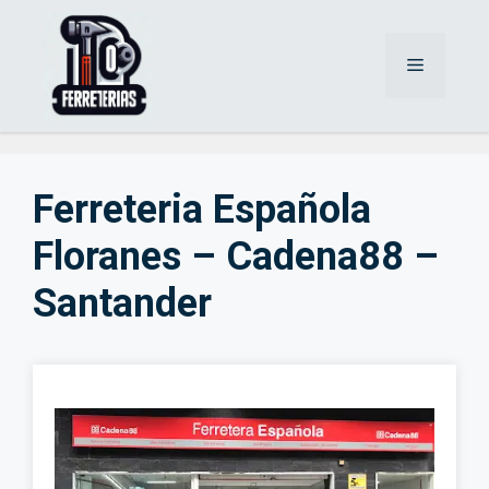
Saltar
al
Menú
contenido
Ferreteria Española
Floranes – Cadena88 –
Santander