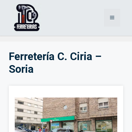
Saltar
al
Menú
contenido
Ferretería C. Ciria –
Soria