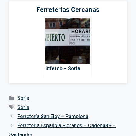
Ferreterías Cercanas
Inferso – Soria
Categorías
Soria
Etiquetas
Soria
Ferretería San Eloy – Pamplona
Ferreteria Española Floranes – Cadena88 –
Santander