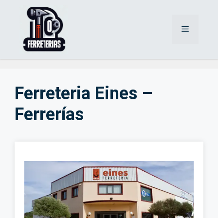
Saltar
al
Menú
contenido
Ferreteria Eines –
Ferrerías