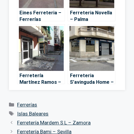
Eines Ferreteria –
Ferreteria Novella
Ferrerías
– Palma
Ferretería
Ferreteria
Martínez Ramos –
S’avinguda Home –
Palma
Manacor
Categorías
Ferrerías
Etiquetas
Islas Baleares
Ferretería Mardem S L – Zamora
Ferretería Bami – Sevilla