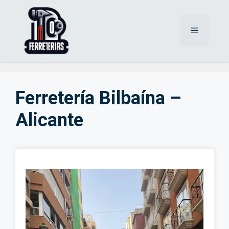
Saltar
al
Menú
contenido
Ferretería Bilbaína –
Alicante