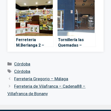
Ferreteria
Tornillería las
M.Berlanga 2 –
Quemadas –
Córdoba
Córdoba
Categorías
Córdoba
Etiquetas
Córdoba
Ferretería Gregorio – Málaga
Ferreteria de Vilafranca – Cadena88 –
Villafranca de Bonany