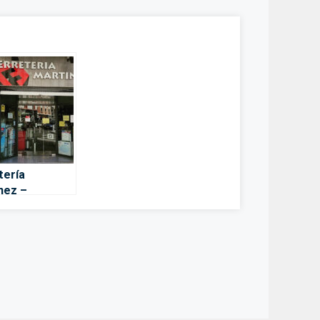
tería
nez –
lona