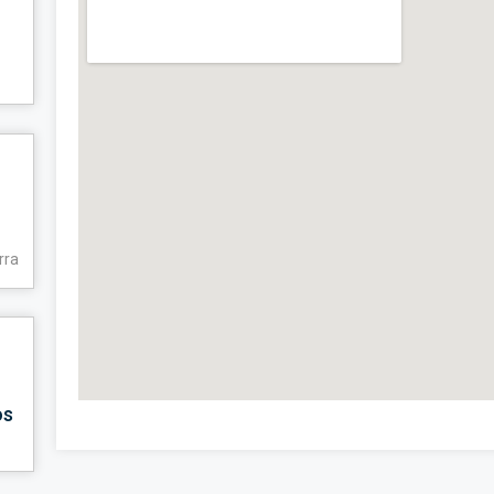
rra
os