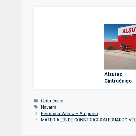
Alsutec –
Cintruénigo
Categorías
Cintruénigo
Etiquetas
Navarra
Ferretería Vallino – Ampuero
MATERIALES DE CONSTRUCCION EDUARDO VELA,S.