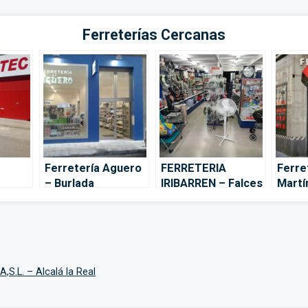
Ferreterías Cercanas
Ferretería Aguero
FERRETERIA
Ferre
– Burlada
IRIBARREN – Falces
Martí
Pamp
L. – Alcalá la Real