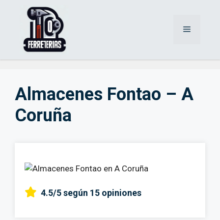
Saltar
al
Menú
contenido
Almacenes Fontao – A
Coruña
4.5/5
según 15 opiniones