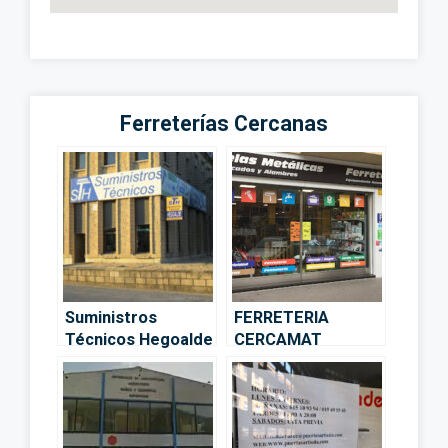
Ferreterías Cercanas
Suministros
FERRETERIA
Técnicos Hegoalde
CERCAMAT
S.L.U – Vitoria-
OPTIMUS – Vitoria-
Gasteiz
Gasteiz