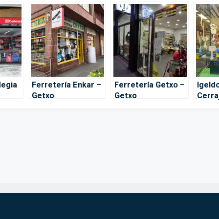
degia
Ferretería Enkar –
Ferretería Getxo –
Igeld
Getxo
Getxo
Cerra