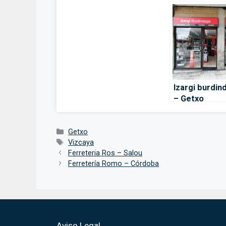
Izargi burdin
– Getxo
Categorías
Getxo
Etiquetas
Vizcaya
Ferreteria Ros – Salou
Ferretería Romo – Córdoba
Aviso Legal