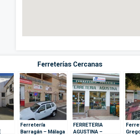
Ferreterías Cercanas
Ferretería
FERRETERIA
Ferre
E
Barragán – Málaga
AGUSTINA –
Grego
A.
Málaga