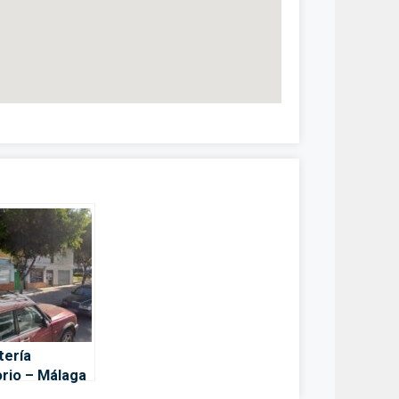
tería
rio – Málaga