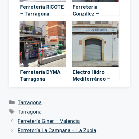
Ferretería RICOTE
Ferreteria
– Tarragona
González –
Tarragona
Ferretería DYMA –
Electro Hidro
Tarragona
Mediterráneo –
Cadena88 –
Tarragona
Categorías
Tarragona
Etiquetas
Tarragona
Ferretería Giner – Valencia
Ferretería La Campana – La Zubia