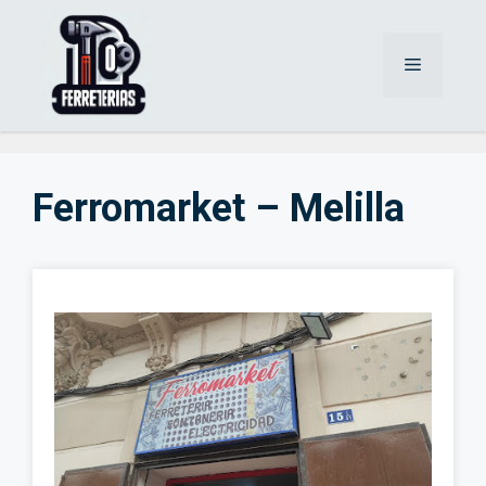
Saltar
al
Menú
contenido
Ferromarket – Melilla