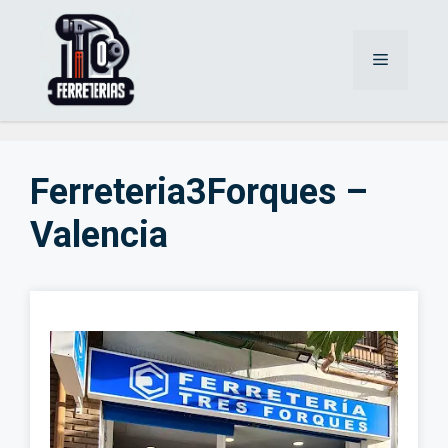
Saltar
al
Menú
contenido
Ferreteria3Forques –
Valencia