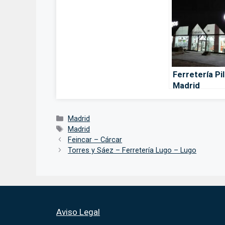
Ferretería Pil
Madrid
Categorías
Madrid
Etiquetas
Madrid
Feincar – Cárcar
Torres y Sáez – Ferretería Lugo – Lugo
Aviso Legal