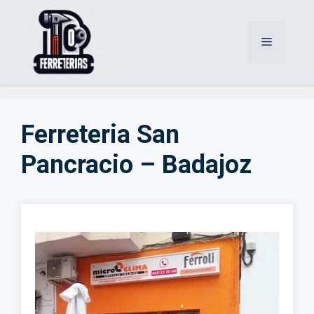
Saltar
al
Menú
contenido
Ferreteria San
Pancracio – Badajoz