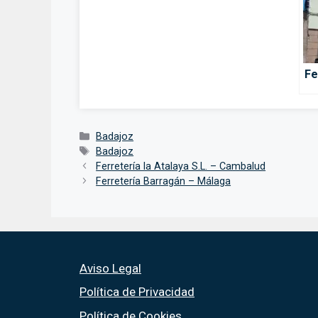
Fe
Categorías
Badajoz
Etiquetas
Badajoz
Ferretería la Atalaya S.L. – Cambalud
Ferretería Barragán – Málaga
Aviso Legal
Política de Privacidad
Política de Cookies