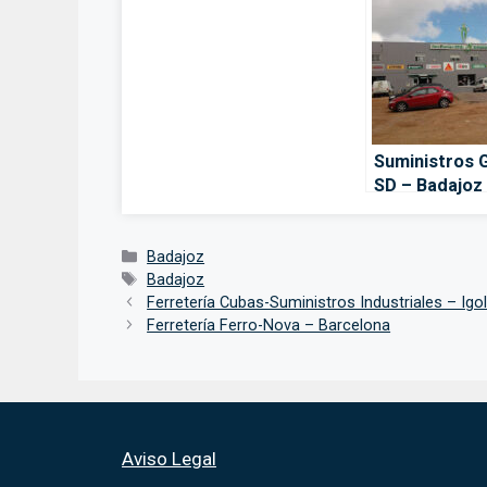
Suministros 
SD – Badajoz
Categorías
Badajoz
Etiquetas
Badajoz
Ferretería Cubas-Suministros Industriales – Ig
Ferretería Ferro-Nova – Barcelona
Aviso Legal