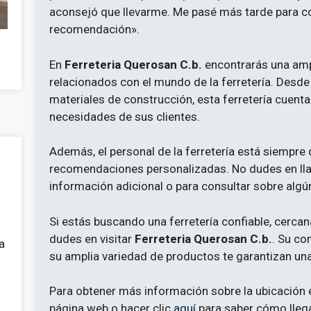
aconsejó que llevarme. Me pasé más tarde para c
recomendación».
En
Ferreteria Querosan C.b.
encontrarás una amp
relacionados con el mundo de la ferretería. Desde
materiales de construcción, esta ferretería cuenta
necesidades de sus clientes.
Además, el personal de la ferretería está siempre
recomendaciones personalizadas. No dudes en ll
información adicional o para consultar sobre algún
Si estás buscando una ferretería confiable, cercana
dudes en visitar
Ferreteria Querosan C.b.
. Su co
a
su amplia variedad de productos te garantizan una
Para obtener más información sobre la ubicación ex
página web o hacer clic
aquí
para saber cómo llega