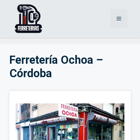
Saltar
al
Menú
contenido
Ferretería Ochoa –
Córdoba