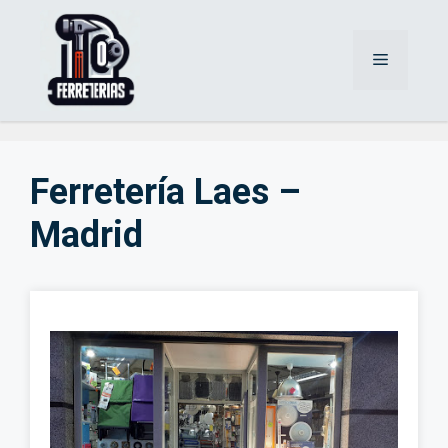
Saltar
al
Menú
contenido
Ferretería Laes –
Madrid