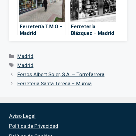
Ferretería T.M.O –
Ferretería
Madrid
Blázquez – Madrid
Categorías
Madrid
Etiquetas
Madrid
Ferros Albert Soler, S.A. – Torrefarrera
Ferretería Santa Teresa – Murcia
Aviso Legal
Política de Privacidad