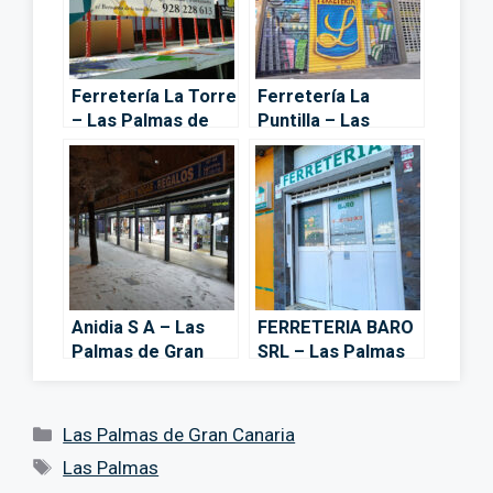
Ferretería La Torre
Ferretería La
– Las Palmas de
Puntilla – Las
Gran Canaria
Palmas de Gran
Canaria
Anidia S A – Las
FERRETERIA BARO
Palmas de Gran
SRL – Las Palmas
Canaria
de Gran Canaria
Categorías
Las Palmas de Gran Canaria
Etiquetas
Las Palmas