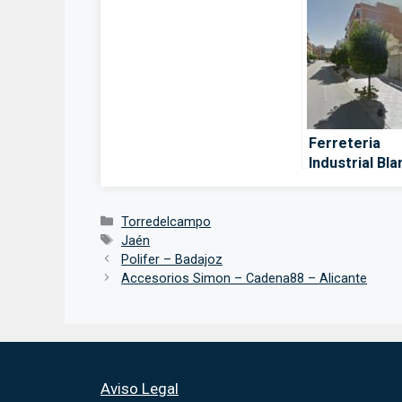
Ferreteria
Industrial Bla
Cadena88 –
Torredelcam
Categorías
Torredelcampo
Etiquetas
Jaén
Polifer – Badajoz
Accesorios Simon – Cadena88 – Alicante
Aviso Legal