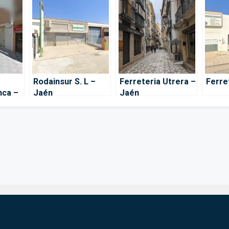
Rodainsur S. L –
Ferreteria Utrera –
Ferre
nca –
Jaén
Jaén
po