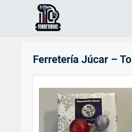
Saltar
al
contenido
Ferretería Júcar – T