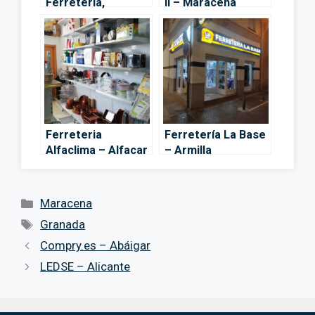
Ferretería,
II – Maracena
Pinturas y
Decoración –
Maracena
Ferreteria
Ferretería La Base
Alfaclima – Alfacar
– Armilla
Categorías
Maracena
Etiquetas
Granada
Compry.es – Abáigar
LEDSE – Alicante