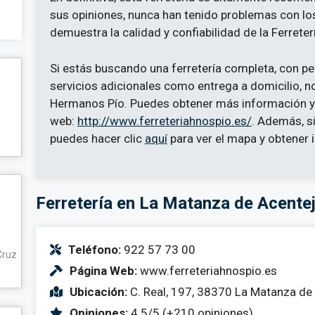
sus opiniones, nunca han tenido problemas con los
demuestra la calidad y confiabilidad de la Ferrete
Si estás buscando una ferretería completa, con pe
servicios adicionales como entrega a domicilio, n
Hermanos Pío. Puedes obtener más información y c
web:
http://www.ferreteriahnospio.es/
. Además, si
puedes hacer clic
aquí
para ver el mapa y obtener 
Ferretería en La Matanza de Acente
Teléfono:
922 57 73 00
Cruz
Página Web:
www.ferreteriahnospio.es
Ubicación:
C. Real, 197, 38370 La Matanza de 
Opiniones:
4.5/5 (+210 opiniones)