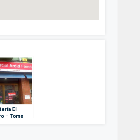
tería El
ro – Tome
– Santa Cruz
nerife