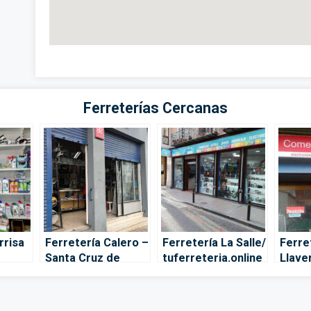
Ferreterías Cercanas
rrisa
Ferretería Calero –
Ferretería La Salle/
Ferre
Santa Cruz de
tuferreteria.online
Llave
Tenerife
– Santa Cruz de
cano 
Tenerife
de Te