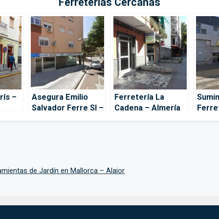
Ferreterías Cercanas
rís –
Asegura Emilio
Ferretería La
Sumin
Salvador Ferre Sl –
Cadena – Almería
Ferre
Almería
Almer
ramientas de Jardín en Mallorca – Alaior