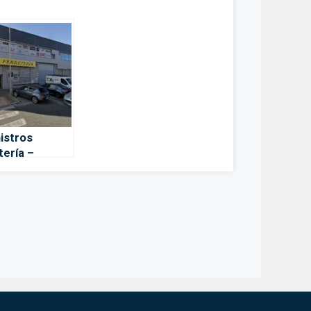
istros
tería –
ía